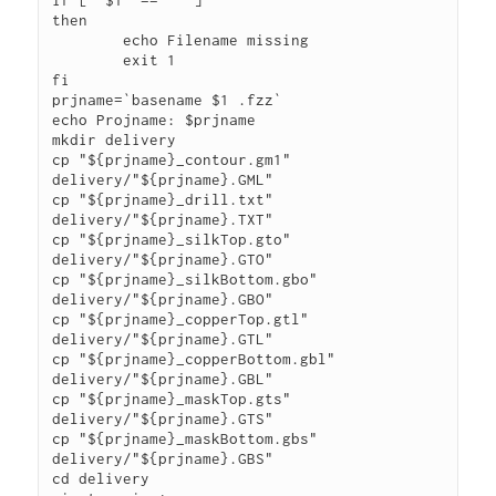
if [ "$1" == "" ]

then

	echo Filename missing

	exit 1

fi

prjname=`basename $1 .fzz`

echo Projname: $prjname

mkdir delivery

cp "${prjname}_contour.gm1" 
delivery/"${prjname}.GML"

cp "${prjname}_drill.txt" 
delivery/"${prjname}.TXT" 

cp "${prjname}_silkTop.gto" 
delivery/"${prjname}.GTO" 

cp "${prjname}_silkBottom.gbo" 
delivery/"${prjname}.GBO" 

cp "${prjname}_copperTop.gtl" 
delivery/"${prjname}.GTL" 

cp "${prjname}_copperBottom.gbl" 
delivery/"${prjname}.GBL"

cp "${prjname}_maskTop.gts" 
delivery/"${prjname}.GTS" 

cp "${prjname}_maskBottom.gbs" 
delivery/"${prjname}.GBS" 

cd delivery
