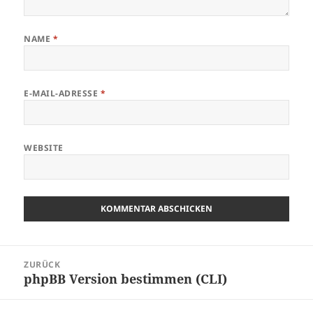
NAME
*
E-MAIL-ADRESSE
*
WEBSITE
Beitragsnavigation
ZURÜCK
phpBB Version bestimmen (CLI)
Vorheriger
Beitrag: