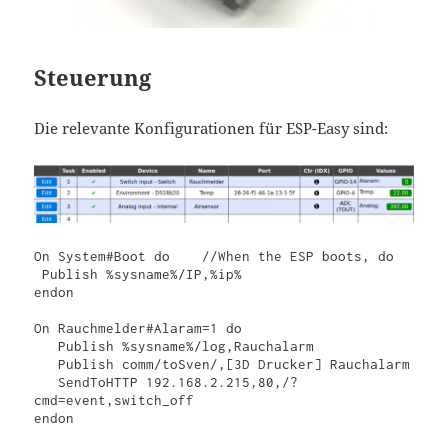
Steuerung
Die relevante Konfigurationen für ESP-Easy sind:
On System#Boot do    //When the ESP boots, do

 Publish %sysname%/IP,%ip%

endon

On Rauchmelder#Alaram=1 do

   Publish %sysname%/log,Rauchalarm

   Publish comm/toSven/,[3D Drucker] Rauchalarm

   SendToHTTP 192.168.2.215,80,/?
cmd=event,switch_off

endon
