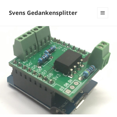
Svens Gedankensplitter
MENÜ
UND
WIDGETS