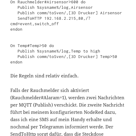
On Rauchmelder#Airsensor>600 do

   Publish %sysname%/log,Airsensor

   Publish comm/toSven/,[3D Drucker] Airsensor

   SendToHTTP 192.168.2.215,80,/?
cmd=event,switch_off

endon

On Temp#Temp>50 do

   Publish %sysname%/log,Temp to high

   Publish comm/toSven/,[3D Drucker] Temp>50 

Die Regeln sind relativ einfach.
Falls der Rauchmelder sich aktiviert
(Rauchmelder#Alaram=1), werden zwei Nachrichten
per MQTT (Publish) verschickt. Die zweite Nachricht
führt bei meinem konfigurierten NodeRed dazu,
dass ich eine SMS auf mein Handy erhalte und
nochmal per Telegramm informiert werde. Der
SendToHttp sorgt dafür, dass die Steckdose