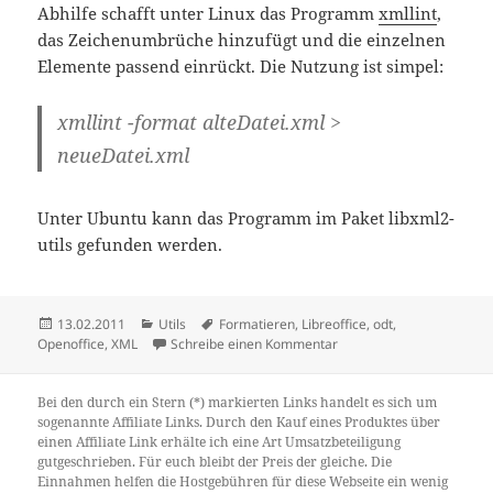
Abhilfe schafft unter Linux das Programm
xmllint
,
das Zeichenumbrüche hinzufügt und die einzelnen
Elemente passend einrückt. Die Nutzung ist simpel:
xmllint -format alteDatei.xml >
neueDatei.xml
Unter Ubuntu kann das Programm im Paket libxml2-
utils gefunden werden.
Veröffentlicht
Kategorien
Schlagwörter
13.02.2011
Utils
Formatieren
,
Libreoffice
,
odt
,
am
zu XML-Dateien formatie
Openoffice
,
XML
Schreibe einen Kommentar
Bei den durch ein Stern (*) markierten Links handelt es sich um
sogenannte Affiliate Links. Durch den Kauf eines Produktes über
einen Affiliate Link erhälte ich eine Art Umsatzbeteiligung
gutgeschrieben. Für euch bleibt der Preis der gleiche. Die
Einnahmen helfen die Hostgebühren für diese Webseite ein wenig