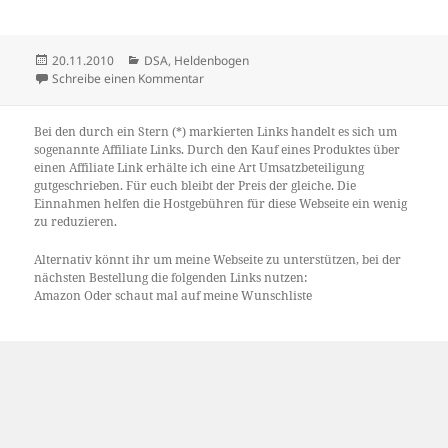
Veröffentlicht
Kategorien
20.11.2010
DSA
,
Heldenbogen
am
zu Heldenbogen-Plugin 0.92
Schreibe einen Kommentar
Bei den durch ein Stern (*) markierten Links handelt es sich um
sogenannte Affiliate Links. Durch den Kauf eines Produktes über
einen Affiliate Link erhälte ich eine Art Umsatzbeteiligung
gutgeschrieben. Für euch bleibt der Preis der gleiche. Die
Einnahmen helfen die Hostgebühren für diese Webseite ein wenig
zu reduzieren.
Alternativ könnt ihr um meine Webseite zu unterstützen, bei der
nächsten Bestellung die folgenden Links nutzen:
Amazon
Oder schaut mal auf meine
Wunschliste