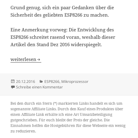
Grund genug, sich ein paar Gedanken über die
Sicherheit des geliebten ESP8266 zu machen.
Eine Anmerkung vorweg: Die Entwicklung des
ESP8266 schreitet rasend voran, weshalb dieser
Artikel den Stand Dez 2016 widerspiegelt.
Sicherheit des ESP8266 (HTTPS, OTA, Zertifikate, …)
weiterlesen
Veröffentlicht
Kategorien
20.12.2016
ESP8266
,
Mikroprozessor
am
zu Sicherheit des ESP8266 (HTTPS, OTA, Zert
Schreibe einen Kommentar
Bei den durch ein Stern (*) markierten Links handelt es sich um
sogenannte Affiliate Links. Durch den Kauf eines Produktes über
einen Affiliate Link erhälte ich eine Art Umsatzbeteiligung
gutgeschrieben. Für euch bleibt der Preis der gleiche. Die
Einnahmen helfen die Hostgebühren für diese Webseite ein wenig
zu reduzieren.