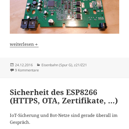
z21 von Innen
weiterlesen
Veröffentlicht
Kategorien
24.12.2016
Eisenbahn (Spur G)
,
z21/Z21
am
zu z21 von Innen
9 Kommentare
Sicherheit des ESP8266
(HTTPS, OTA, Zertifikate, …)
IoT-Sicherung und Bot-Netze sind gerade überall im
Gespräch.