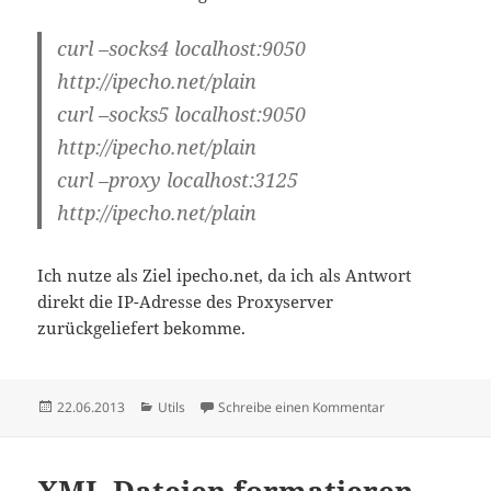
curl –socks4 localhost:9050
http://ipecho.net/plain
curl –socks5 localhost:9050
http://ipecho.net/plain
curl –proxy localhost:3125
http://ipecho.net/plain
Ich nutze als Ziel ipecho.net, da ich als Antwort
direkt die IP-Adresse des Proxyserver
zurückgeliefert bekomme.
Veröffentlicht
Kategorien
zu Proxyserver au
22.06.2013
Utils
Schreibe einen Kommentar
am
XML-Dateien formatieren