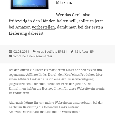
März an.
Wer das Gerät also
frühzeitig in den Händen halten will, sollte es jetzt
bei Amazon
vorbestellen
, damit man bei der ersten
Lieferung dabei ist.
Veröffentlicht
Kategorien
Schlagwörter
02.03.2011
Asus EeeSlate EP121
121
,
Asus
,
EP
am
zu Asus EEE Slate EP 121 am 06.März liefer
Schreibe einen Kommentar
Bei den durch ein Stern (*) markierten Links handelt es sich um
sogenannte Affiliate Links. Durch den Kauf eines Produktes über
einen Affiliate Link erhälte ich eine Art Umsatzbeteiligung
gutgeschrieben. Für euch bleibt der Preis der gleiche. Die
Einnahmen helfen die Hostgebühren für diese Webseite ein wenig
zu reduzieren.
Alternativ könnt ihr um meine Webseite zu unterstützen, bei der
nächsten Bestellung die folgenden Links nutzen:
Amazon
Oder schaut mal auf meine
Wunschliste