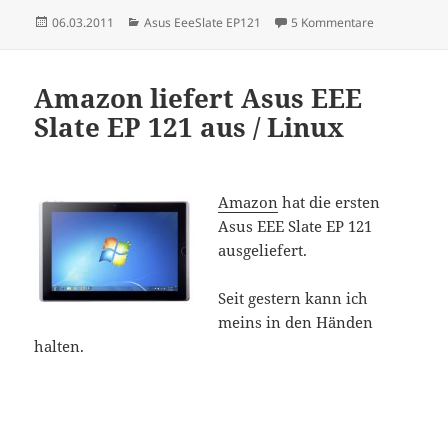
Veröffentlicht
Kategorien
zu Asus EP 1
06.03.2011
Asus EeeSlate EP121
5 Kommentare
am
Amazon liefert Asus EEE
Slate EP 121 aus / Linux
Amazon
hat die ersten
Asus EEE Slate EP 121
ausgeliefert.
Seit gestern kann ich
meins in den Händen
halten.