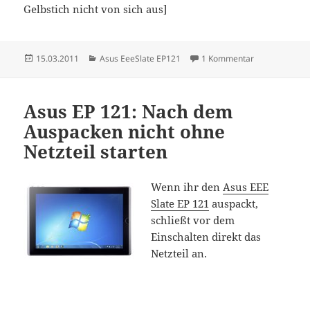
Gelbstich nicht von sich aus]
Veröffentlicht
Kategorien
zu Asus EP 121
15.03.2011
Asus EeeSlate EP121
1 Kommentar
am
Asus EP 121: Nach dem
Auspacken nicht ohne
Netzteil starten
Wenn ihr den
Asus EEE
Slate EP 121
auspackt,
schließt vor dem
Einschalten direkt das
Netzteil an.