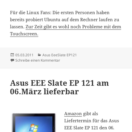
Für die Linux Fans: Die ersten Personen haben
bereits probiert Ubuntu auf dem Rechner laufen zu
lassen.
Zur Zeit gibt es wohl noch Probleme mit dem
Touchscreen.
Veröffentlicht
Kategorien
05.03.2011
Asus EeeSlate EP121
am
zu Amazon liefert Asus EEE Slate EP 121 aus
Schreibe einen Kommentar
Asus EEE Slate EP 121 am
06.März lieferbar
Amazon
gibt als
Liefertermin für das Asus
EEE Slate EP 121 den 06.