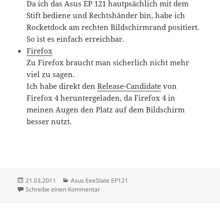
Da ich das Asus EP 121 hautpsächlich mit dem
Stift bediene und Rechtshänder bin, habe ich
Rocketdock am rechten Bildschirmrand positiert.
So ist es einfach erreichbar.
Firefox
Zu Firefox braucht man sicherlich nicht mehr
viel zu sagen.
Ich habe direkt den
Release-Candidate
von
Firefox 4 heruntergeladen, da Firefox 4 in
meinen Augen den Platz auf dem Bildschirm
besser nutzt.
Veröffentlicht
Kategorien
21.03.2011
Asus EeeSlate EP121
am
zu EP 121: Software
Schreibe einen Kommentar