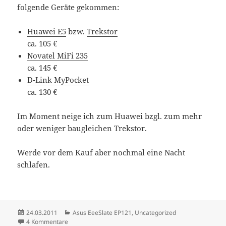
folgende Geräte gekommen:
Huawei E5
bzw.
Trekstor
ca. 105 €
Novatel MiFi 235
ca. 145 €
D-Link MyPocket
ca. 130 €
Im Moment neige ich zum Huawei bzgl. zum mehr
oder weniger baugleichen Trekstor.
Werde vor dem Kauf aber nochmal eine Nacht
schlafen.
Veröffentlicht
Kategorien
24.03.2011
Asus EeeSlate EP121
,
Uncategorized
am
zu Asus Eee Slate EP121: UMTS
4 Kommentare