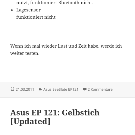
nutzt, funktioniert Bluetooth nicht.
Lagesensor
funktioniert nicht
Wenn ich mal wieder Lust und Zeit habe, werde ich
weiter testen.
Veröffentlicht
Kategorien
zu Asus EP 1
21.03.2011
Asus EeeSlate EP121
2 Kommentare
am
Asus EP 121: Gelbstich
[Updated]