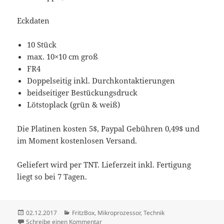
Eckdaten
10 Stück
max. 10×10 cm groß
FR4
Doppelseitig inkl. Durchkontaktierungen
beidseitiger Bestückungsdruck
Lötstoplack (grün & weiß)
Die Platinen kosten 5$, Paypal Gebühren 0,49$ und
im Moment kostenlosen Versand.
Geliefert wird per TNT. Lieferzeit inkl. Fertigung
liegt so bei 7 Tagen.
Veröffentlicht
Kategorien
02.12.2017
FritzBox
,
Mikroprozessor
,
Technik
am
zu 10 Platinen (10x10cm) für unter 5€
Schreibe einen Kommentar