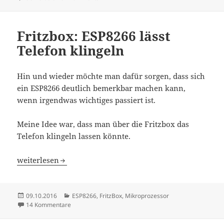
Fritzbox: ESP8266 lässt
Telefon klingeln
Hin und wieder möchte man dafür sorgen, dass sich
ein ESP8266 deutlich bemerkbar machen kann,
wenn irgendwas wichtiges passiert ist.
Meine Idee war, dass man über die Fritzbox das
Telefon klingeln lassen könnte.
Fritzbox: ESP8266 lässt Telefon klingeln
weiterlesen
Veröffentlicht
Kategorien
09.10.2016
ESP8266
,
FritzBox
,
Mikroprozessor
am
zu Fritzbox: ESP8266 lässt Telefon klingeln
14 Kommentare