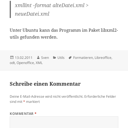
xmllint -format alteDatei.xml >
neueDatei.xml
Unter Ubuntu kann das Programm im Paket libxml2-
utils gefunden werden.
Veröffentlicht
Autor
Kategorien
Schlagwörter
13.02.2011
Sven
Utils
Formatieren
,
Libreoffice
,
am
odt
,
Openoffice
,
XML
Schreibe einen Kommentar
Deine E-Mail-Adresse wird nicht veröffentlicht.
Erforderliche Felder
sind mit
*
markiert
KOMMENTAR
*