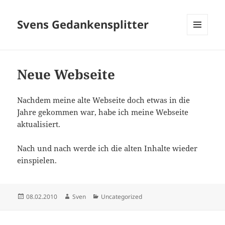
Svens Gedankensplitter
MENÜ
UND
WIDGETS
Neue Webseite
Nachdem meine alte Webseite doch etwas in die
Jahre gekommen war, habe ich meine Webseite
aktualisiert.
Nach und nach werde ich die alten Inhalte wieder
einspielen.
Veröffentlicht
Autor
Kategorien
08.02.2010
Sven
Uncategorized
am