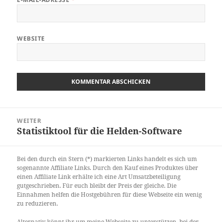
WEBSITE
Beitragsnavigation
WEITER
Statistiktool für die Helden-Software
Nächster
Beitrag:
Bei den durch ein Stern (*) markierten Links handelt es sich um
sogenannte Affiliate Links. Durch den Kauf eines Produktes über
einen Affiliate Link erhälte ich eine Art Umsatzbeteiligung
gutgeschrieben. Für euch bleibt der Preis der gleiche. Die
Einnahmen helfen die Hostgebühren für diese Webseite ein wenig
zu reduzieren.
Alternativ könnt ihr um meine Webseite zu unterstützen, bei der