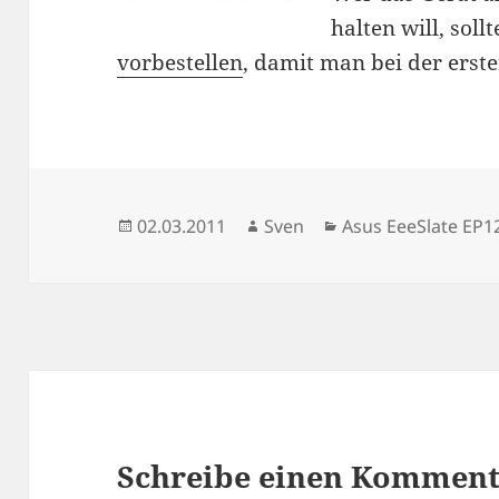
halten will, soll
vorbestellen
, damit man bei der erste
Veröffentlicht
Autor
Kategorien
02.03.2011
Sven
Asus EeeSlate EP1
am
Schreibe einen Kommen