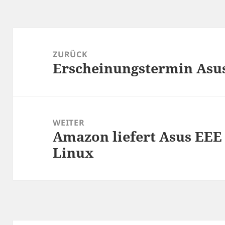
Beitragsnavigation
ZURÜCK
Erscheinungstermin Asus
Vorheriger
Beitrag:
WEITER
Amazon liefert Asus EEE S
Nächster
Linux
Beitrag: