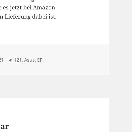
te es jetzt bei Amazon
n Lieferung dabei ist.
Schlagwörter
21
121
,
Asus
,
EP
tar