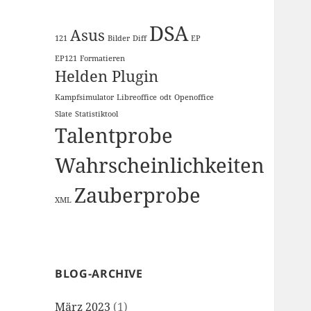
DSA
Asus
121
Bilder
Diff
EP
EP121
Formatieren
Helden Plugin
Kampfsimulator
Libreoffice
odt
Openoffice
Slate
Statistiktool
Talentprobe
Wahrscheinlichkeiten
Zauberprobe
XML
BLOG-ARCHIVE
März 2023
(1)