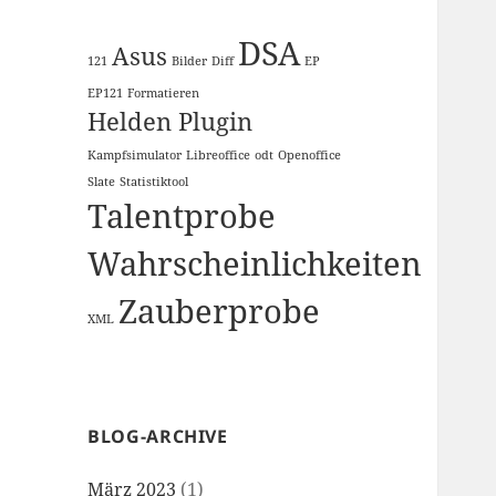
DSA
Asus
121
Bilder
Diff
EP
EP121
Formatieren
Helden Plugin
Kampfsimulator
Libreoffice
odt
Openoffice
Slate
Statistiktool
Talentprobe
Wahrscheinlichkeiten
Zauberprobe
XML
BLOG-ARCHIVE
März 2023
(1)