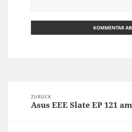
Beitragsnavigation
ZURÜCK
Asus EEE Slate EP 121 am
Vorheriger
Beitrag: