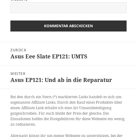
Beitragsnavigation
ZURÜCK
Asus Eee Slate EP121: UMTS
Vorheriger
Beitrag:
WEITER
Asus EP121: Und ab in die Reparatur
Nächster
Beitrag:
Bei den durch ein Stern (*) markierten Links handelt es sich um
sogenannte Affiliate Links. Durch den Kauf eines Produktes über
einen Affiliate Link erhälte ich eine Art Umsatzbeteiligung
gutgeschrieben. Für euch bleibt der Preis der gleiche. Die
Einnahmen helfen die Hostgebühren für diese Webseite ein wenig
zu reduzieren.
Alternativ könnt ihr um meine Webseite zu unterstützen, bei der