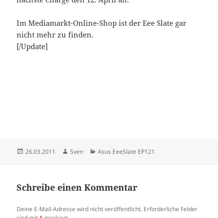
Im Mediamarkt-Online-Shop ist der Eee Slate gar
nicht mehr zu finden.
[/Update]
Veröffentlicht
Autor
Kategorien
26.03.2011
Sven
Asus EeeSlate EP121
am
Schreibe einen Kommentar
Deine E-Mail-Adresse wird nicht veröffentlicht.
Erforderliche Felder
sind mit
*
markiert