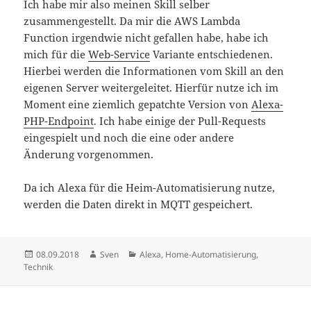
Ich habe mir also meinen Skill selber
zusammengestellt. Da mir die AWS Lambda
Function irgendwie nicht gefallen habe, habe ich
mich für die
Web-Service
Variante entschiedenen.
Hierbei werden die Informationen vom Skill an den
eigenen Server weitergeleitet. Hierfür nutze ich im
Moment eine ziemlich gepatchte Version von
Alexa-
PHP-Endpoint
. Ich habe einige der Pull-Requests
eingespielt und noch die eine oder andere
Änderung vorgenommen.
Da ich Alexa für die Heim-Automatisierung nutze,
werden die Daten direkt in MQTT gespeichert.
Veröffentlicht
Autor
Kategorien
08.09.2018
Sven
Alexa
,
Home-Automatisierung
,
am
Technik