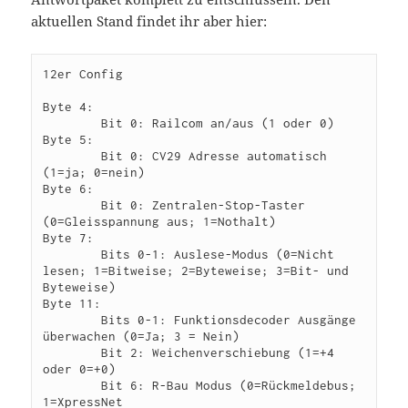
aktuellen Stand findet ihr aber hier:
12er Config

Byte 4: 

        Bit 0: Railcom an/aus (1 oder 0)

Byte 5: 

        Bit 0: CV29 Adresse automatisch 
(1=ja; 0=nein)

Byte 6: 

        Bit 0: Zentralen-Stop-Taster 
(0=Gleisspannung aus; 1=Nothalt)

Byte 7:

        Bits 0-1: Auslese-Modus (0=Nicht 
lesen; 1=Bitweise; 2=Byteweise; 3=Bit- und 
Byteweise)

Byte 11: 

        Bits 0-1: Funktionsdecoder Ausgänge 
überwachen (0=Ja; 3 = Nein)

        Bit 2: Weichenverschiebung (1=+4 
oder 0=+0)

        Bit 6: R-Bau Modus (0=Rückmeldebus; 
1=XpressNet
