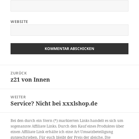
WEBSITE
Beitragsnavigation
ZURÜCK
z21 von Innen
Vorheriger
Beitrag:
WEITER
Service? Nicht bei xxxlshop.de
Nächster
Beitrag:
Bei den durch ein Stern (*) markierten Links handelt es sich um
sogenannte Affiliate Links. Durch den Kauf eines Produktes über
einen Affiliate Link erhälte ich eine Art Umsatzbeteiligung
gutgeschrieben. Für euch bleibt der Preis der gleiche. Die