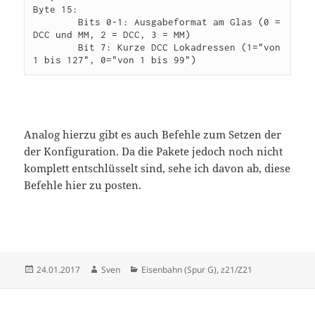
Byte 15: 

        Bits 0-1: Ausgabeformat am Glas (0 = 
DCC und MM, 2 = DCC, 3 = MM)

        Bit 7: Kurze DCC Lokadressen (1="von 
Analog hierzu gibt es auch Befehle zum Setzen der
der Konfiguration. Da die Pakete jedoch noch nicht
komplett entschlüsselt sind, sehe ich davon ab, diese
Befehle hier zu posten.
Veröffentlicht
Autor
Kategorien
24.01.2017
Sven
Eisenbahn (Spur G)
,
z21/Z21
am