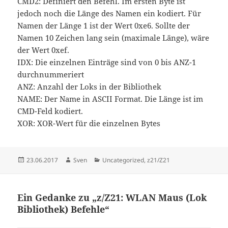
CMD2: Definiert den Befehl. Im ersten Byte ist
jedoch noch die Länge des Namen ein kodiert. Für
Namen der Länge 1 ist der Wert 0xe6. Sollte der
Namen 10 Zeichen lang sein (maximale Länge), wäre
der Wert 0xef.
IDX: Die einzelnen Einträge sind von 0 bis ANZ-1
durchnummeriert
ANZ: Anzahl der Loks in der Bibliothek
NAME: Der Name in ASCII Format. Die Länge ist im
CMD-Feld kodiert.
XOR: XOR-Wert für die einzelnen Bytes
Veröffentlicht
Autor
Kategorien
23.06.2017
Sven
Uncategorized
,
z21/Z21
am
Ein Gedanke zu „z/Z21: WLAN Maus (Lok
Bibliothek) Befehle“