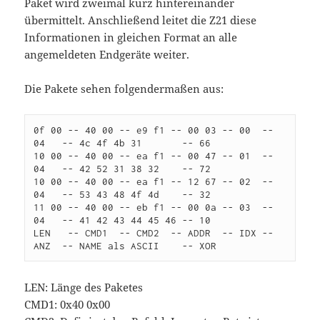
Paket wird zweimal kurz hintereinander
übermittelt. Anschließend leitet die Z21 diese
Informationen in gleichen Format an alle
angemeldeten Endgeräte weiter.
Die Pakete sehen folgendermaßen aus:
0f 00 -- 40 00 -- e9 f1 -- 00 03 -- 00  -- 
04   -- 4c 4f 4b 31       -- 66

10 00 -- 40 00 -- ea f1 -- 00 47 -- 01  -- 
04   -- 42 52 31 38 32    -- 72

10 00 -- 40 00 -- ea f1 -- 12 67 -- 02  -- 
04   -- 53 43 48 4f 4d    -- 32

11 00 -- 40 00 -- eb f1 -- 00 0a -- 03  -- 
04   -- 41 42 43 44 45 46 -- 10

LEN   -- CMD1  -- CMD2  -- ADDR  -- IDX -- 
LEN: Länge des Paketes
CMD1: 0x40 0x00