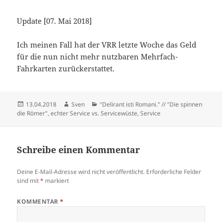
Update [07. Mai 2018]
Ich meinen Fall hat der VRR letzte Woche das Geld
für die nun nicht mehr nutzbaren Mehrfach-
Fahrkarten zurückerstattet.
Veröffentlicht
Autor
Kategorien
13.04.2018
Sven
"Delirant isti Romani." // "Die spinnen
am
die Römer"
,
echter Service vs. Servicewüste
,
Service
Schreibe einen Kommentar
Deine E-Mail-Adresse wird nicht veröffentlicht.
Erforderliche Felder
sind mit
*
markiert
KOMMENTAR
*