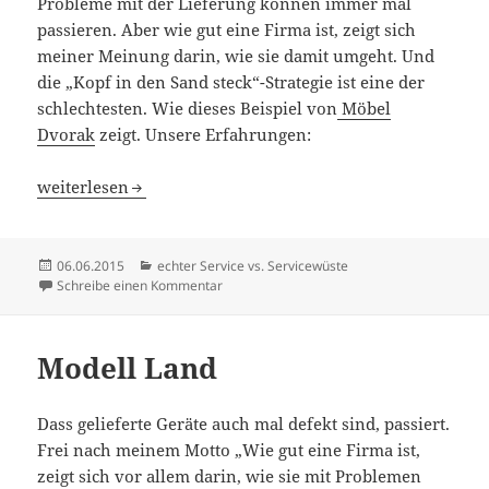
Probleme mit der Lieferung können immer mal
passieren. Aber wie gut eine Firma ist, zeigt sich
meiner Meinung darin, wie sie damit umgeht. Und
die „Kopf in den Sand steck“-Strategie ist eine der
schlechtesten. Wie dieses Beispiel von
Möbel
Dvorak
zeigt. Unsere Erfahrungen:
„Service“ beim Möbel Dvorak
weiterlesen
Veröffentlicht
Kategorien
06.06.2015
echter Service vs. Servicewüste
am
zu „Service“ beim Möbel Dvorak
Schreibe einen Kommentar
Modell Land
Dass gelieferte Geräte auch mal defekt sind, passiert.
Frei nach meinem Motto „Wie gut eine Firma ist,
zeigt sich vor allem darin, wie sie mit Problemen