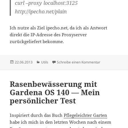
curl –proxy localhost:3125
http://ipecho.net/plain
Ich nutze als Ziel ipecho.net, da ich als Antwort
direkt die IP-Adresse des Proxyserver
zurückgeliefert bekomme.
Veröffentlicht
Kategorien
zu Proxyserver au
22.06.2013
Utils
Schreibe einen Kommentar
am
Rasenbewässerung mit
Gardena OS 140 — Mein
persönlicher Test
Inspiriert durch das Buch
Pflegeleichter Garten
habe ich mich in den letzten Wochen nach einem