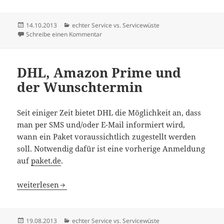
Veröffentlicht
Kategorien
14.10.2013
echter Service vs. Servicewüste
am
zu Gechlortes Trinkwasser in Duisburg
Schreibe einen Kommentar
DHL, Amazon Prime und
der Wunschtermin
Seit einiger Zeit bietet DHL die Möglichkeit an, dass
man per SMS und/oder E-Mail informiert wird,
wann ein Paket voraussichtlich zugestellt werden
soll. Notwendig dafür ist eine vorherige Anmeldung
auf
paket.de
.
DHL, Amazon Prime und der Wunschtermin
weiterlesen
Veröffentlicht
Kategorien
19.08.2013
echter Service vs. Servicewüste