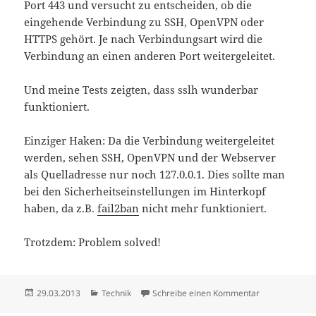
Port 443 und versucht zu entscheiden, ob die
eingehende Verbindung zu SSH, OpenVPN oder
HTTPS gehört. Je nach Verbindungsart wird die
Verbindung an einen anderen Port weitergeleitet.
Und meine Tests zeigten, dass sslh wunderbar
funktioniert.
Einziger Haken: Da die Verbindung weitergeleitet
werden, sehen SSH, OpenVPN und der Webserver
als Quelladresse nur noch 127.0.0.1. Dies sollte man
bei den Sicherheitseinstellungen im Hinterkopf
haben, da z.B.
fail2ban
nicht mehr funktioniert.
Trotzdem: Problem solved!
Veröffentlicht
Kategorien
zu OpenVPN un
29.03.2013
Technik
Schreibe einen Kommentar
am