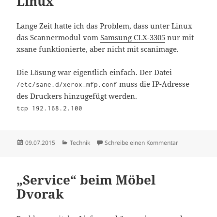
Linux
Lange Zeit hatte ich das Problem, dass unter Linux
das Scannermodul vom
Samsung CLX-3305
nur mit
xsane funktionierte, aber nicht mit scanimage.
Die Lösung war eigentlich einfach. Der Datei
muss die IP-Adresse
/etc/sane.d/xerox_mfp.conf
des Druckers hinzugefügt werden.
tcp 192.168.2.100
Veröffentlicht
Kategorien
zu Samsung cl
09.07.2015
Technik
Schreibe einen Kommentar
am
„Service“ beim Möbel
Dvorak