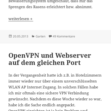
Bewässerungssystem umgeschaut, dass mir das
Sprengen des Rasens erleichtert bzw. abnimmt.
Rasenbewässerung mit Gardena OS 140 — Mein persönlic
weiterlesen
Veröffentlicht
Kategorien
zu Rasenbewässerung mit
20.05.2013
Garten
49 Kommentare
am
OpenVPN und Webserver
auf dem gleichen Port
In der Vergangenheit hatte ich z.B. in Hotelzimmern
immer wieder nur über einem unverschlüsselten
WLAN AP Internet Zugang. In solchen Fällen habe
ich mir oftmals eine sichere VPN Verbindung
gewünscht. Nachdem es diese Woche wieder so war,
habe ich die Sache endlich angepackt.
OpenVPN
einrichten ist ja kein Problem und