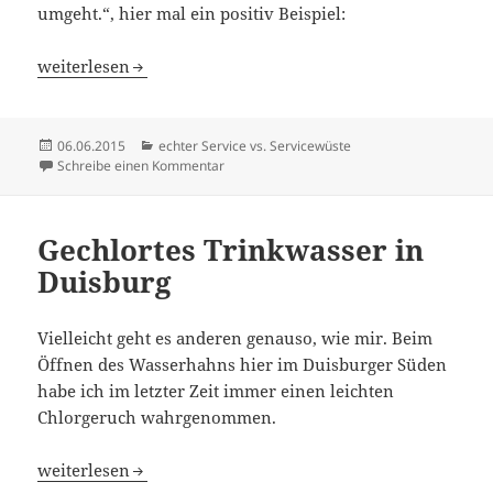
umgeht.“, hier mal ein positiv Beispiel:
Modell Land
weiterlesen
Veröffentlicht
Kategorien
06.06.2015
echter Service vs. Servicewüste
am
zu Modell Land
Schreibe einen Kommentar
Gechlortes Trinkwasser in
Duisburg
Vielleicht geht es anderen genauso, wie mir. Beim
Öffnen des Wasserhahns hier im Duisburger Süden
habe ich im letzter Zeit immer einen leichten
Chlorgeruch wahrgenommen.
Gechlortes Trinkwasser in Duisburg
weiterlesen