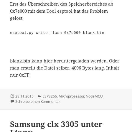
Erst das Überschreiben des Speicherbereiches ab
0x7e000 mit dem Tool
esptool
hat das Problem
gelöst.
esptool.py write_flash 0x7e000 blank.bin
blank.bin kann
hier
heruntergeladen werden. Oder
man erstellt die Datei selber. 4096 Bytes lang. Inhalt
nur 0xFF.
Veröffentlicht
Kategorien
28.11.2015
ESP8266
,
Mikroprozessor
,
NodeMCU
am
zu Endlosschleife Nodemcu
Schreibe einen Kommentar
Samsung clx 3305 unter