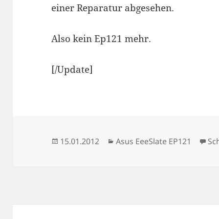
einer Reparatur abgesehen.
Also kein Ep121 mehr.
[/Update]
Veröffentlicht
Kategorien
15.01.2012
Asus EeeSlate EP121
Sc
am