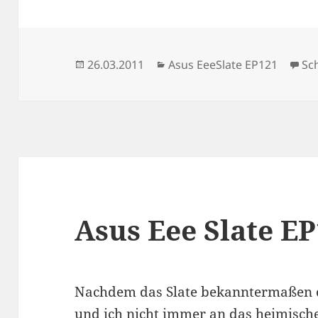
Veröffentlicht
Kategorien
26.03.2011
Asus EeeSlate EP121
Sc
am
Asus Eee Slate E
Nachdem das Slate bekanntermaßen o
und ich nicht immer an das heimisc