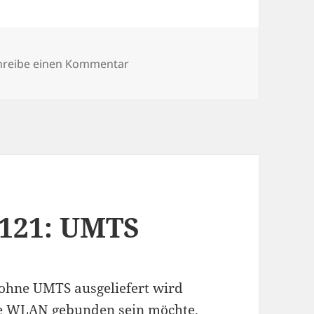
zu Asus EP 121: Bezugsquellen
hreibe einen Kommentar
P121: UMTS
hne UMTS ausgeliefert wird
he WLAN gebunden sein möchte,