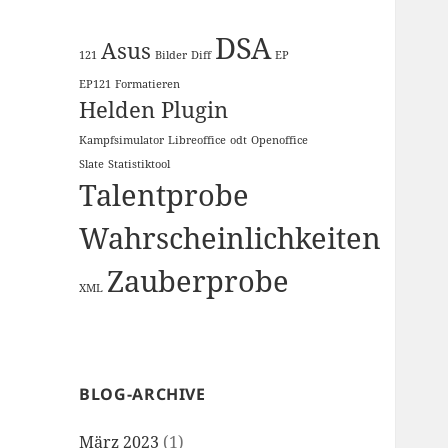
DSA
Asus
121
Bilder
Diff
EP
EP121
Formatieren
Helden Plugin
Kampfsimulator
Libreoffice
odt
Openoffice
Slate
Statistiktool
Talentprobe
Wahrscheinlichkeiten
Zauberprobe
XML
BLOG-ARCHIVE
März 2023
(1)