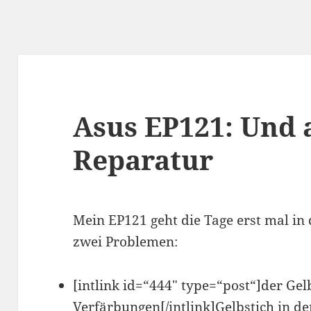
Asus EP121: Und a
Reparatur
Mein EP121 geht die Tage erst mal in
zwei Problemen:
[intlink id=“444″ type=“post“]der Gel
Verfärbungen[/intlink]Gelbstich in d